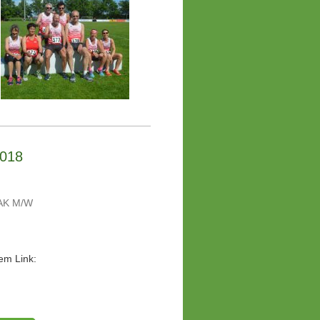
2018
 AK M/W
em Link: